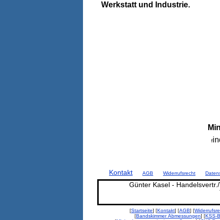
Werkstatt und Industrie.
Mi
i
f
Kontakt
AGB
Widerrufsrecht
Daten
Günter Kasel - Handelsvertr./
Startseite
Kontakt
AGB
Widerrufsre
[
] [
] [
] [
Bandskimmer Abmessungen
KSS-Be
[
] [