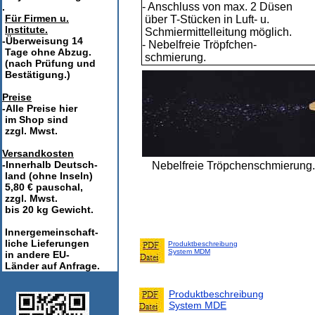
- Anschluss von max. 2 Düsen
.
Für Firmen u.
über T-Stücken in Luft- u.
Institute.
Schmiermittelleitung möglich.
-Überweisung 14
- Nebelfreie Tröpfchen-
Tage ohne Abzug.
schmierung.
(nach Prüfung und
Bestätigung.)
Preise
-Alle Preise hier
im Shop sind
zzgl. Mwst.
Versandkosten
-Innerhalb Deutsch-
Nebelfreie Tröpchenschmierung.
land (ohne Inseln)
5,80 € pauschal,
zzgl. Mwst.
bis 20 kg Gewicht.
Innergemeinschaft-
liche Lieferungen
Produktbeschreibung
System MDM
in andere EU-
Länder auf Anfrage.
Produktbeschreibung
System MDE