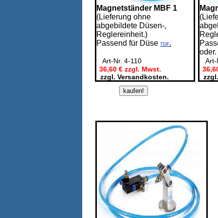
Magnetständer MBF 1
Magn
(Lieferung ohne
(Lief
abgebildete Düsen-,
abgeb
Reglereinheit.)
Regle
Passend für Düse
.
Pass
TDF
oder
Art-Nr. 4-110
Art-
36,60 € zzgl. Mwst.
36,6
zzgl. Versandkosten.
zzgl.