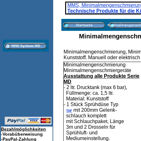
MMS, Minimalmengenschmierung
Technische Pr
odukte für die K
Minimalmengenschm
Minimalmengenschmierung, Minim
Kunststoff. Manuell oder elektrisch
Minimalmengenschmierung
Minimalmengenschmiergeräte
Ausstattung alle Produkte Serie
MD
- 2 ltr. Drucktank (max 6 bar),
Füllmenge: ca. 1,5 ltr.
Material: Kunststoff
- 1 Stück Sprühdüse Typ
mit 200mm Gelenk-
TDF
schlauch komplett
mit Schlauchpaket, Länge
3m und 2 Drosseln für
Bezahlmöglichkeiten
Sprühluft- und
-Vorabüberweisung
Mediumeinstellung.
-PayPal-Zahlung