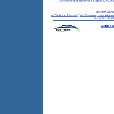
Minimalmengenschmierung System
CNC-Too
[
] [
HAMMA Bands
[
en\Technical Products
en\Oil skimmer, discs skimmer
[
] [
en\Contact
en\
[
] [
webfee.